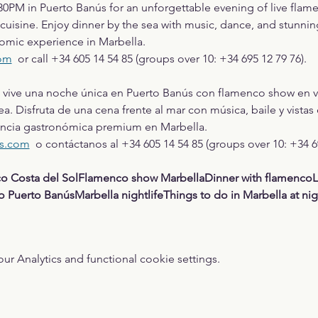
.30PM in Puerto Banús for an unforgettable evening of live flame
cuisine. Enjoy dinner by the sea with music, dance, and stunnin
omic experience in Marbella.
com
  or call +34 605 14 54 85 (groups over 10: +34 695 12 79 76).
0, vive una noche única en Puerto Banús con flamenco show en vi
a. Disfruta de una cena frente al mar con música, baile y vista
iencia gastronómica premium en Marbella.
us.com
  o contáctanos al +34 605 14 54 85 (groups over 10: +34 69
 Costa del SolFlamenco show MarbellaDinner with flamencoL
Puerto BanúsMarbella nightlifeThings to do in Marbella at ni
 Analytics and functional cookie settings.