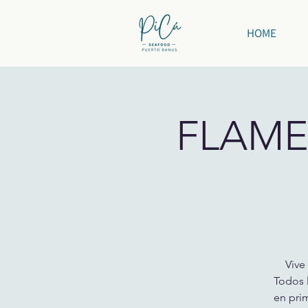
HOME
FLAME
Vive
Todos l
en pri