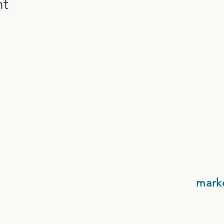
nt
mark