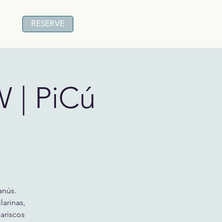
RESERVE
| PiCú
anús.
larinas,
ariscos