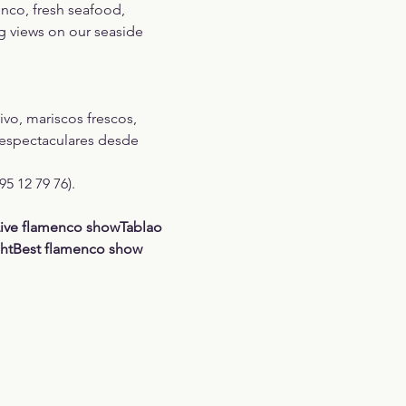
nco, fresh seafood, 
g views on our seaside 
vo, mariscos frescos, 
s espectaculares desde 
5 12 79 76).
ive flamenco showTablao 
ghtBest flamenco show 