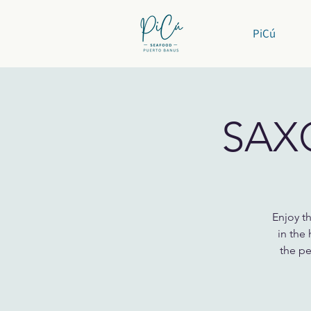
PiCú
SAX
Enjoy t
in the
the pe