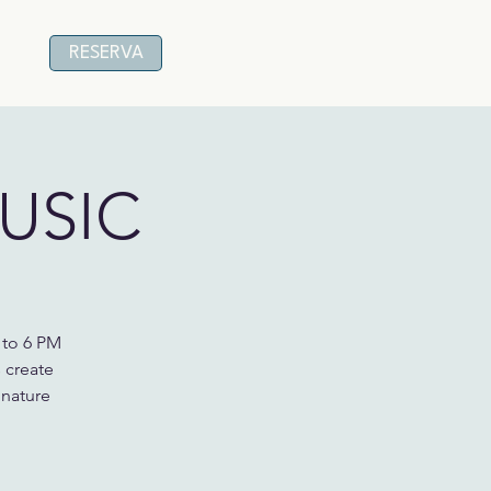
RESERVA
USIC
 to 6 PM
 create
gnature