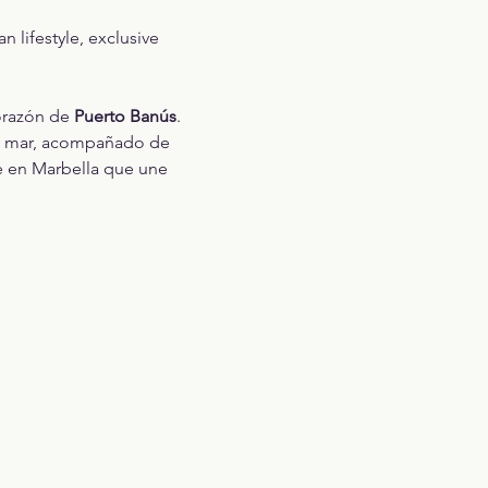
 lifestyle, exclusive 
orazón de 
Puerto Banús
. 
al mar, acompañado de 
le en Marbella que une 