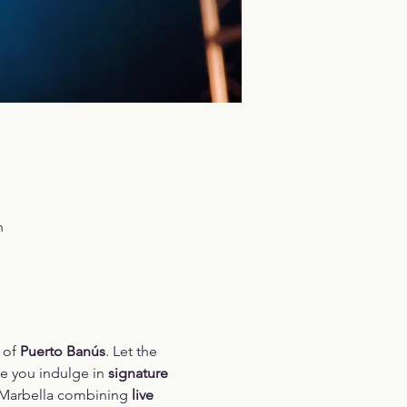
n
 of 
Puerto Banús
. Let the 
e you indulge in 
signature 
n Marbella combining 
live 