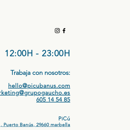
12:00H - 23:00H
Trabaja con nosotros:​
hello@picubanus.com
rketing@grupogaucho.es
605 14 54 85
PiCú
, Puerto Banús, 29660 marbella