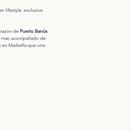
 lifestyle, exclusive 
orazón de 
Puerto Banús
. 
al mar, acompañado de 
le en Marbella que une 