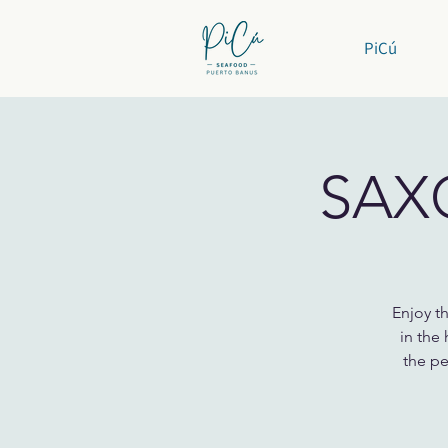
PiCú
SAX
Enjoy t
in the
the pe