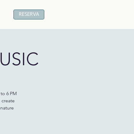
RESERVA
USIC
 to 6 PM
 create
gnature