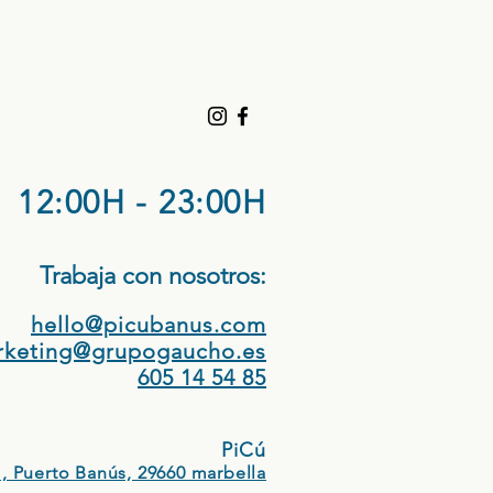
12:00H - 23:00H
Trabaja con nosotros:​
hello@picubanus.com
rketing@grupogaucho.es
605 14 54 85
PiCú
, Puerto Banús, 29660 marbella