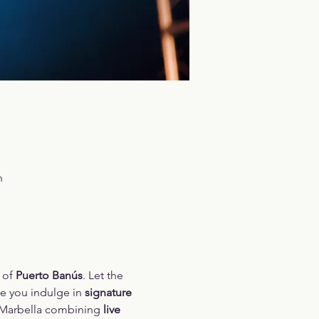
n
 of 
Puerto Banús
. Let the 
e you indulge in 
signature 
n Marbella combining 
live 