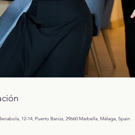
ación
enabola, 12-14, Puerto Banús, 29660 Marbella, Málaga, Spain