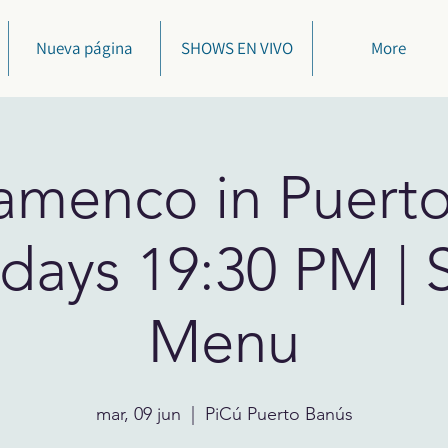
Nueva página
SHOWS EN VIVO
More
lamenco in Puert
days 19:30 PM | 
Menu
mar, 09 jun
  |  
PiCú Puerto Banús