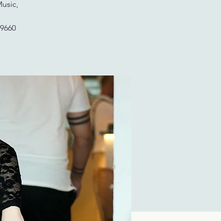
Music,
29660