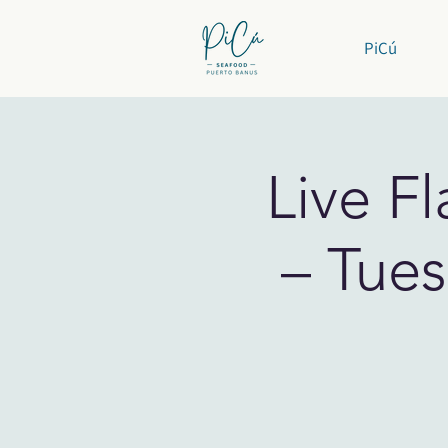
PiCú
Live F
– Tues