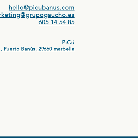
hello@picubanus.com
rketing@grupogaucho.es
605 14 54 85
PiCú
, Puerto Banús, 29660 marbella