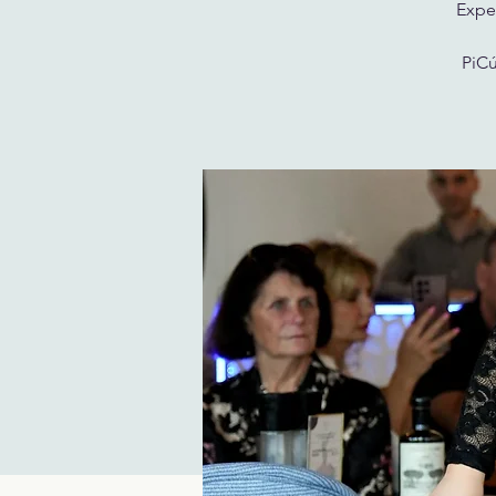
Exper
PiCú