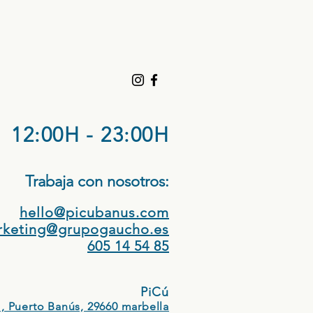
12:00H - 23:00H
Trabaja con nosotros:​
hello@picubanus.com
rketing@grupogaucho.es
605 14 54 85
PiCú
, Puerto Banús, 29660 marbella