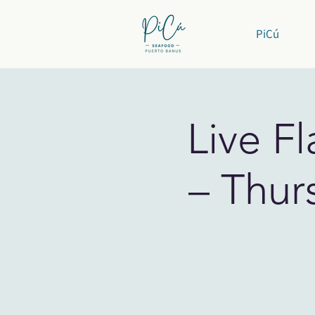
PiCú
Live F
– Thur