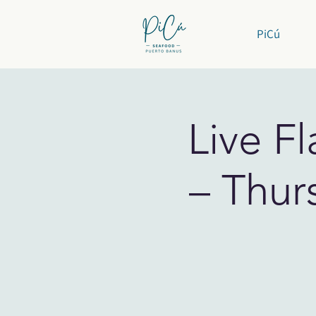
PiCú
Live F
– Thur