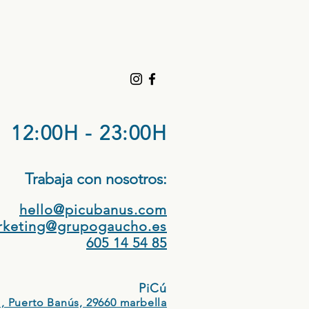
12:00H - 23:00H
Trabaja con nosotros:​
hello@picubanus.com
rketing@grupogaucho.es
605 14 54 85
PiCú
, Puerto Banús, 29660 marbella