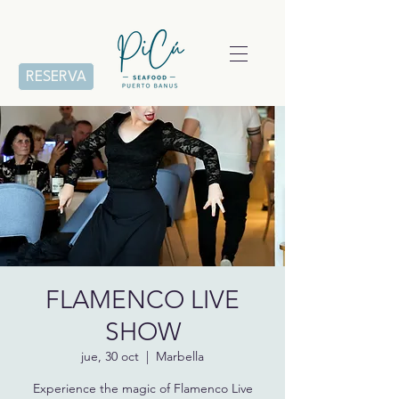
RESERVA
FLAMENCO LIVE
SHOW
jue, 30 oct
  |  
Marbella
Experience the magic of Flamenco Live