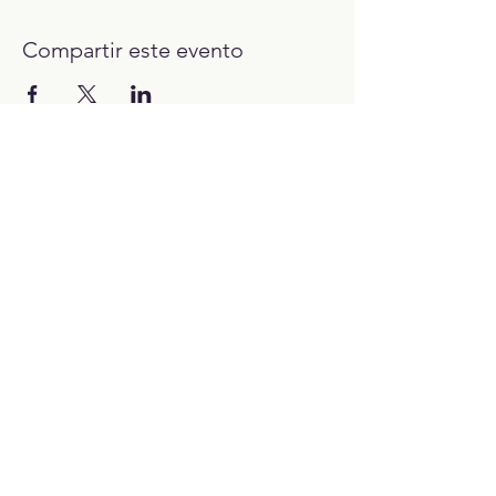
Compartir este evento
12:00H - 23:00H
Trabaja con nosotros:​